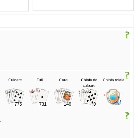
Culoare
Full
Careu
Chinta de
Chinta roiala
culoare
775
731
146
9
a