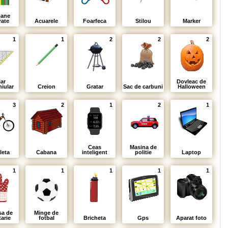
oane
rate
Acuarele
Foarfeca
Stilou
Marker
1
1
2
2
2
iar
Dovleac de
hiular
Creion
Gratar
Sac de carbuni
Halloween
3
2
1
2
1
Ceas
Masina de
leta
Cabana
inteligent
politie
Laptop
1
1
1
1
1
a de
Minge de
arie
fotbal
Bricheta
Gps
Aparat foto