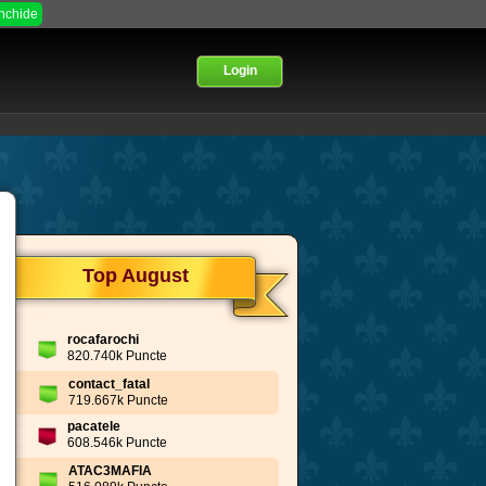
Inchide
Login
Top August
rocafarochi
820.740k Puncte
contact_fatal
719.667k Puncte
pacatele
608.546k Puncte
ATAC3MAFIA