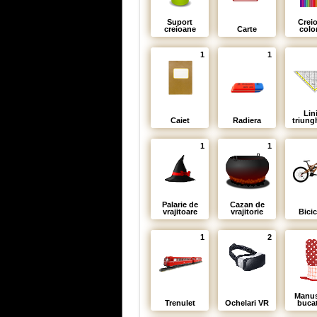
Suport
Crei
creioane
Carte
colo
1
1
Lin
Caiet
Radiera
triung
1
1
Palarie de
Cazan de
vrajitoare
vrajitorie
Bicic
1
2
Manus
Trenulet
Ochelari VR
bucat