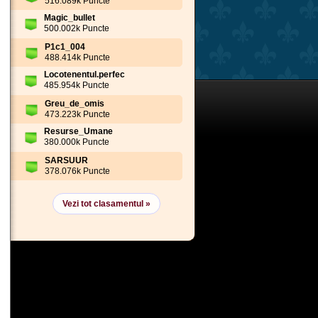
516.089k Puncte
Magic_bullet
500.002k Puncte
P1c1_004
488.414k Puncte
Locotenentul.perfec
485.954k Puncte
Greu_de_omis
473.223k Puncte
Resurse_Umane
380.000k Puncte
SARSUUR
378.076k Puncte
Vezi tot clasamentul »