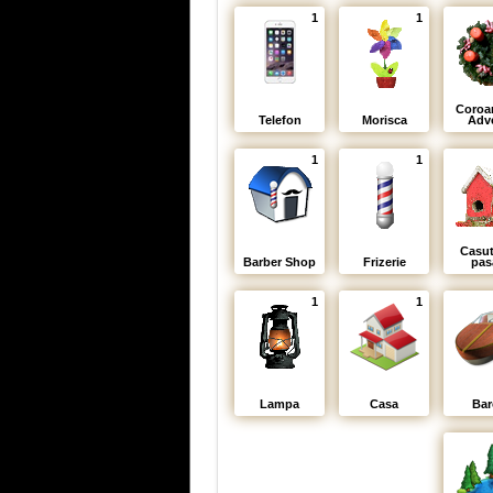
1
1
Coroa
Telefon
Morisca
Adv
1
1
Casut
Barber Shop
Frizerie
pas
1
1
Lampa
Casa
Bar