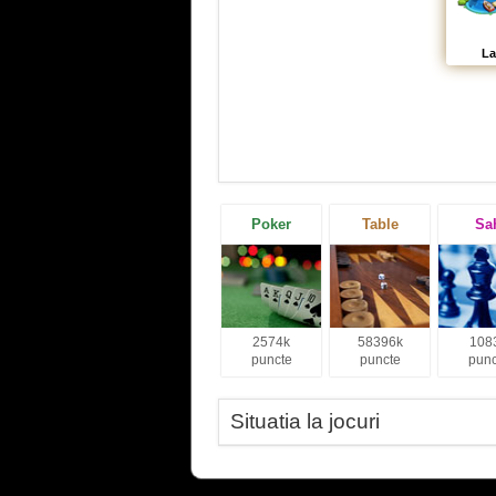
La
Poker
Table
Sa
2574k
58396k
108
puncte
puncte
punc
Situatia la jocuri