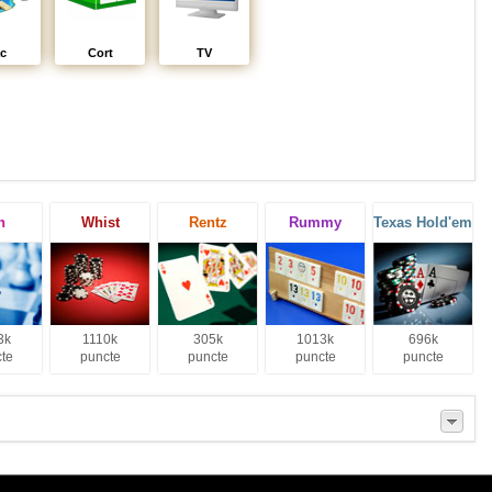
c
Cort
TV
h
Whist
Rentz
Rummy
Texas Hold'em
3k
1110k
305k
1013k
696k
te
puncte
puncte
puncte
puncte