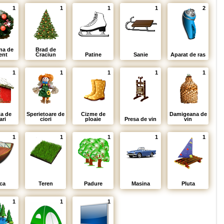
1
1
1
1
2
na de
Brad de
ent
Craciun
Patine
Sanie
Aparat de ras
1
1
1
1
1
a de
Sperietoare de
Cizme de
Damigeana de
ari
ciori
ploaie
Presa de vin
vin
1
1
1
1
1
ca
Teren
Padure
Masina
Pluta
1
1
1