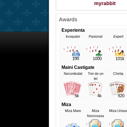
myrabbit
Awards
Experienta
Incepator
Pasionat
Expert
100
1000
101k
Maini Castigate
Necontestat
Trei de un
Chinta
fel
5k
4k
920
Miza
Miza Mare
Miza
Miza Urias
Norocoasa