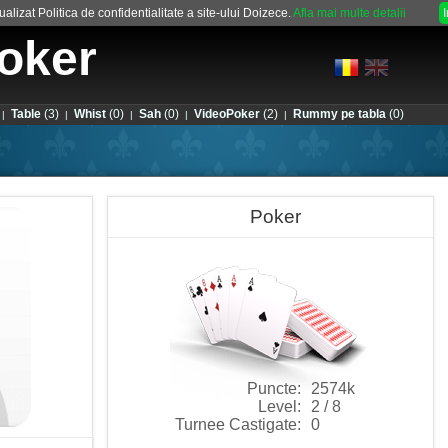
alizat Politica de confidentialitate a site-ului Doizece.
Afla mai multe detalii
oker
Table
(3)
Whist
(0)
Sah
(0)
VideoPoker
(2)
Rummy pe tabla
(0)
|
|
|
|
|
Poker
Puncte:
2574k
Level:
2 / 8
Turnee Castigate:
0