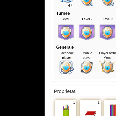
47
Turnee
Level 1
Level 2
Level 3
Generale
Facebook
Mobile
Player of th
player
player
Month
Proprietati
1
1