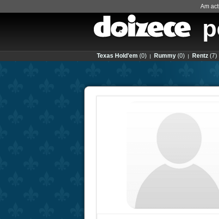
Am actu
p
Texas Hold'em
(0)
Rummy
(0)
Rentz
(7)
|
|