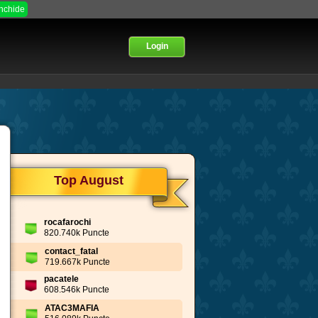
Inchide
Login
Top August
rocafarochi
820.740k Puncte
contact_fatal
719.667k Puncte
pacatele
608.546k Puncte
ATAC3MAFIA