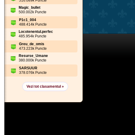
516.089k Puncte
Magic_bullet
500.002k Puncte
P1c1_004
488.414k Puncte
Locotenentul.perfec
485.954k Puncte
Greu_de_omis
473.223k Puncte
Resurse_Umane
380.000k Puncte
SARSUUR
378.076k Puncte
Vezi tot clasamentul »