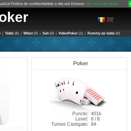
alizat Politica de confidentialitate a site-ului Doizece.
Afla mai multe detalii
oker
)
Table
(6)
Whist
(0)
Sah
(0)
VideoPoker
(1)
Rummy pe tabla
(0)
|
|
|
|
|
Poker
Puncte:
401k
Level:
8 / 8
Turnee Castigate:
84