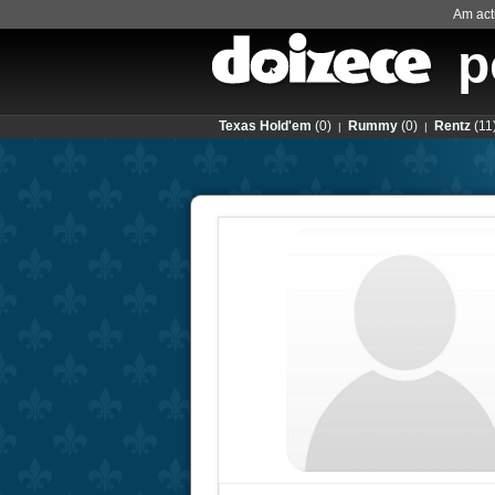
Am actu
p
Texas Hold'em
(0)
Rummy
(0)
Rentz
(11
|
|