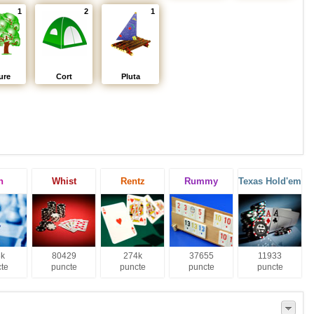
1
2
1
ure
Cort
Pluta
h
Whist
Rentz
Rummy
Texas Hold'em
k
80429
274k
37655
11933
te
puncte
puncte
puncte
puncte