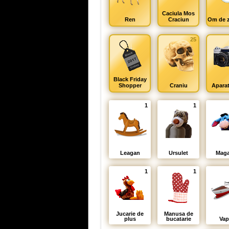
Caciula Mos
Ren
Craciun
Om de 
25
Black Friday
Shopper
Craniu
Aparat
1
1
Leagan
Ursulet
Maga
1
1
Jucarie de
Manusa de
plus
bucatarie
Vap