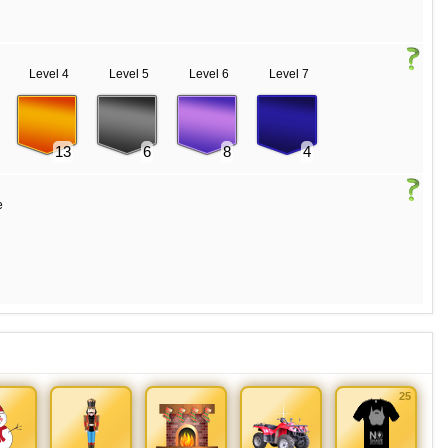
Level 4
Level 5
Level 6
Level 7
13
6
8
4
e
25