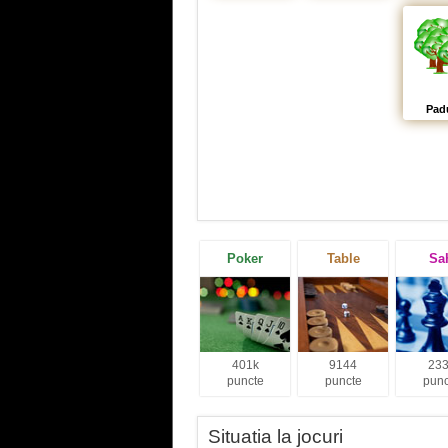
Pad
Poker
Table
Sa
401k
9144
233
puncte
puncte
punc
Situatia la jocuri