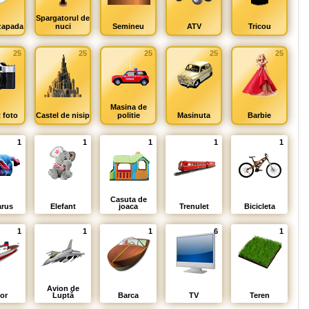
Spargatorul de
zapada
nuci
Semineu
ATV
Tricou
25
25
25
25
25
Masina de
 foto
Castel de nisip
politie
Masinuta
Barbie
1
1
1
1
1
Casuta de
rus
Elefant
joaca
Trenulet
Bicicleta
1
1
1
6
1
Avion de
or
Luptă
Barca
TV
Teren