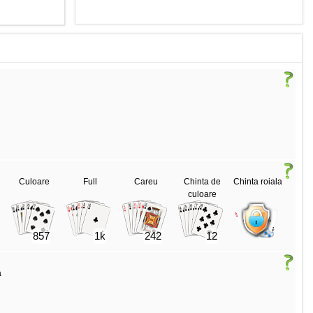
Culoare
Full
Careu
Chinta de
Chinta roiala
culoare
857
1k
242
12
a