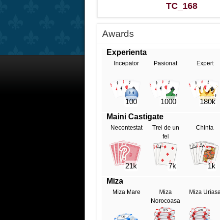
TC_168
Awards
Experienta
Incepator
Pasionat
Expert
100
1000
180k
Maini Castigate
Necontestat
Trei de un
Chinta
fel
21k
7k
1k
Miza
Miza Mare
Miza
Miza Urias
Norocoasa