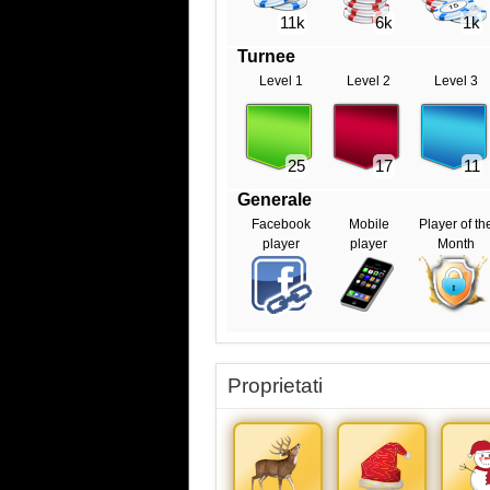
11k
6k
1k
Turnee
Level 1
Level 2
Level 3
25
17
11
Generale
Facebook
Mobile
Player of th
player
player
Month
Proprietati