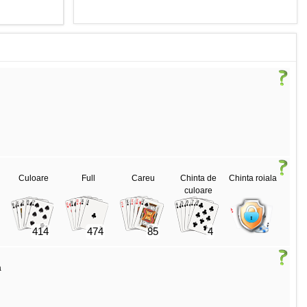
Culoare
Full
Careu
Chinta de
Chinta roiala
culoare
414
474
85
4
a