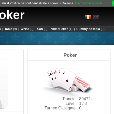
alizat Politica de confidentialitate a site-ului Doizece.
Afla mai multe detalii
oker
)
Table
(9)
Whist
(0)
Sah
(0)
VideoPoker
(1)
Rummy pe tabla
(0)
|
|
|
|
|
Poker
Puncte:
89472k
Level:
1 / 8
Turnee Castigate:
0