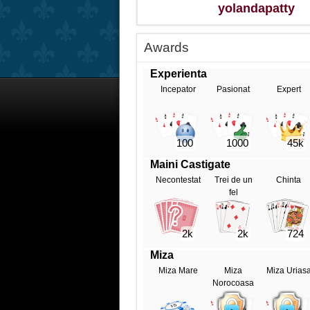
yolandapatty
Awards
Experienta
Incepator
Pasionat
Expert
100
1000
45k
Maini Castigate
Necontestat
Trei de un
Chinta
fel
2k
2k
724
Miza
Miza Mare
Miza
Miza Urias
Norocoasa