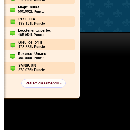
516.089k Puncte
Magic_bullet
500.002k Puncte
P1c1_004
488.414k Puncte
Locotenentul.perfec
485.954k Puncte
Greu_de_omis
473.223k Puncte
Resurse_Umane
380.000k Puncte
SARSUUR
378.076k Puncte
Vezi tot clasamentul »