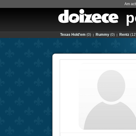
Am actu
p
Texas Hold'em
(0)
Rummy
(0)
Rentz
(12
|
|