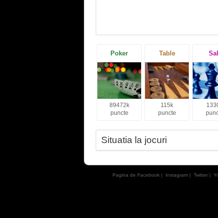
Poker
Table
Sa
89472k
115k
133
puncte
puncte
punc
Situatia la jocuri
Pagina de Facebook
|
Instagram
|
Twitter
|
Y