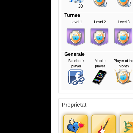
30
Turnee
Level 1
Level 2
Level 3
Generale
Facebook
Mobile
Player of th
player
player
Month
Proprietati