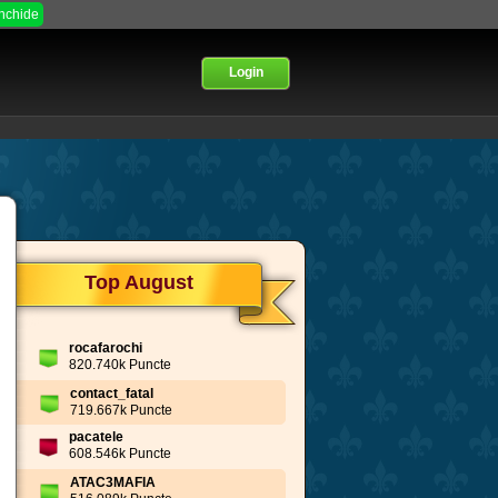
Inchide
Login
Top August
rocafarochi
820.740k Puncte
contact_fatal
719.667k Puncte
pacatele
608.546k Puncte
ATAC3MAFIA