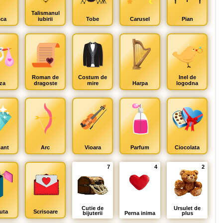
Talismanul
ca
iubirii
Tobe
Carusel
Pian
Roman de
Costum de
Inel de
za
dragoste
mire
Harpa
logodna
ant
Arc
Vioara
Parfum
Ciocolata
7
4
2
Cutie de
Ursulet de
uta
Scrisoare
bijuterii
Perna inima
plus