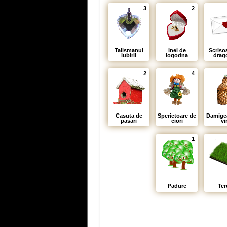
3
2
Talismanul
Inel de
Scriso
iubirii
logodna
drag
2
4
Casuta de
Sperietoare de
Damige
pasari
ciori
vi
1
Padure
Ter