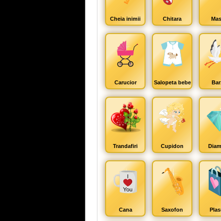
Cheia inimii
Chitara
Mas
Carucior
Salopeta bebe
Bar
Trandafiri
Cupidon
Diam
Cana
Saxofon
Plas