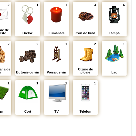
2
1
1
3
6
are de
oste
Breloc
Lumanare
Con de brad
Lampa
2
2
1
2
1
ana de
Cizme de
n
Butoaie cu vin
Presa de vin
ploaie
Lac
1
1
1
1
en
Cort
TV
Telefon