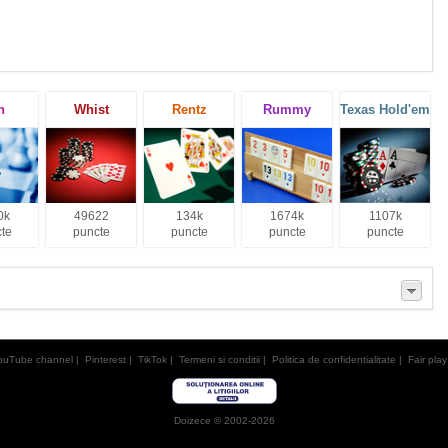
h
Whist
Rentz
Rummy
Texas Hold'em
0k
49622
134k
1674k
1107k
te
puncte
puncte
puncte
puncte
ouTube channel
|
Pinterest
|
TikTok
|
Termeni si conditii
|
Politica de confidentialitate
|
Fair play
Doizece © 2002-2026