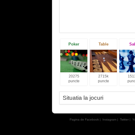
Poker
Table
Sa
20275
2715k
151
puncte
puncte
punc
Situatia la jocuri
Pagina de Facebook
|
Instagram
|
Twitter
|
Y