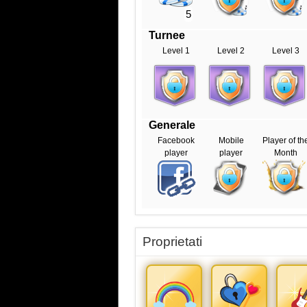
5
Turnee
Level 1
Level 2
Level 3
Generale
Facebook
Mobile
Player of th
player
player
Month
Proprietati