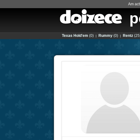
Am actu
p
Texas Hold'em
(0)
Rummy
(0)
Rentz
(25
|
|