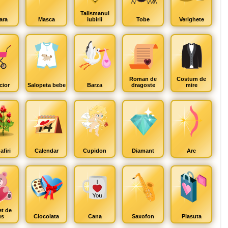
Talismanul
ara
Masca
iubirii
Tobe
Verighete
Roman de
Costum de
cior
Salopeta bebe
Barza
dragoste
mire
afiri
Calendar
Cupidon
Diamant
Arc
et de
us
Ciocolata
Cana
Saxofon
Plasuta