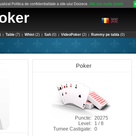
alizat Politica de confidentialitate a site-ului Doizece.
Afla mai multe detalii
oker
)
Table
(7)
Whist
(2)
Sah
(0)
VideoPoker
(2)
Rummy pe tabla
(0)
|
|
|
|
|
Poker
Puncte:
20275
Level:
1 / 8
Turnee Castigate:
0