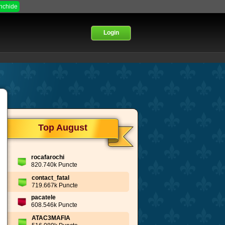
Inchide
Login
Top August
rocafarochi
820.740k Puncte
contact_fatal
719.667k Puncte
pacatele
608.546k Puncte
ATAC3MAFIA