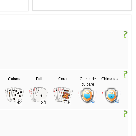
Culoare
Full
Careu
Chinta de
Chinta roiala
culoare
42
34
6
a