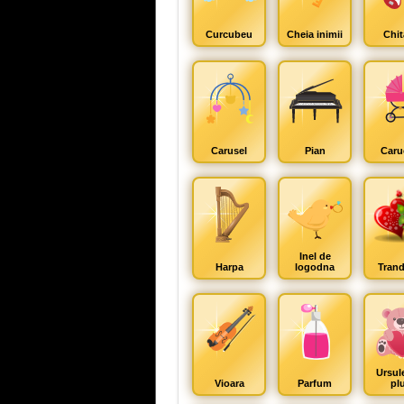
Curcubeu
Cheia inimii
Chit
Carusel
Pian
Caru
Inel de
Harpa
logodna
Trand
Ursul
Vioara
Parfum
pl