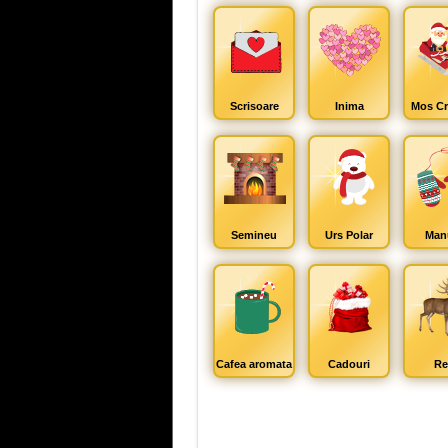
Scrisoare
Inima
Mos Cr
Semineu
Urs Polar
Man
Cafea aromata
Cadouri
Re