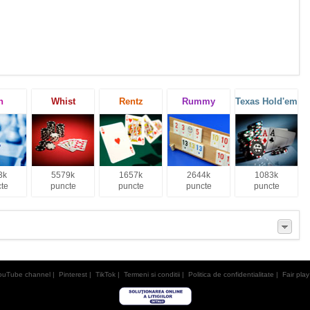
h
Whist
Rentz
Rummy
Texas Hold'em
3k
5579k
1657k
2644k
1083k
te
puncte
puncte
puncte
puncte
ouTube channel
|
Pinterest
|
TikTok
|
Termeni si conditii
|
Politica de confidentialitate
|
Fair play