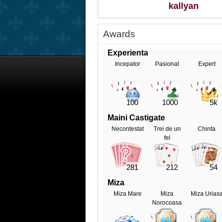
kallyan
Awards
Experienta
Incepator
Pasionat
Expert
100
1000
5k
Maini Castigate
Necontestat
Trei de un
Chinta
fel
281
212
54
Miza
Miza Mare
Miza
Miza Urias
Norocoasa