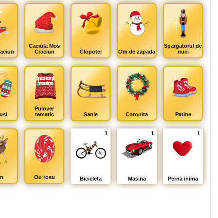
Caciula Mos
Spargatorul de
aciun
Craciun
Clopotei
Om de zapada
nuci
Pulover
usi
tematic
Sanie
Coronita
Patine
1
1
1
n
Ou rosu
Bicicleta
Masina
Perna inima