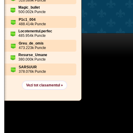
516.089k Puncte
Magic_bullet
500.002k Puncte
P1c1_004
488.414k Puncte
Locotenentul.perfec
485.954k Puncte
Greu_de_omis
473.223k Puncte
Resurse_Umane
380.000k Puncte
SARSUUR
378.076k Puncte
Vezi tot clasamentul »