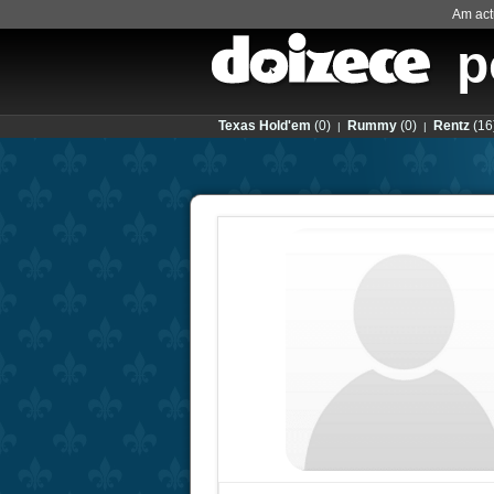
Am actu
p
Texas Hold'em
(0)
Rummy
(0)
Rentz
(16
|
|