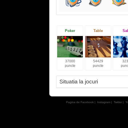
Poker
Table
Sa
37000
54429
323
puncte
puncte
punc
Situatia la jocuri
Pagina de Facebook
|
Instagram
|
Twitter
|
Y