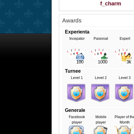
f_charm
Awards
Experienta
Incepator
Pasionat
Expert
100
1000
3k
Turnee
Level 1
Level 2
Level 3
Generale
Facebook
Mobile
Player of th
player
player
Month