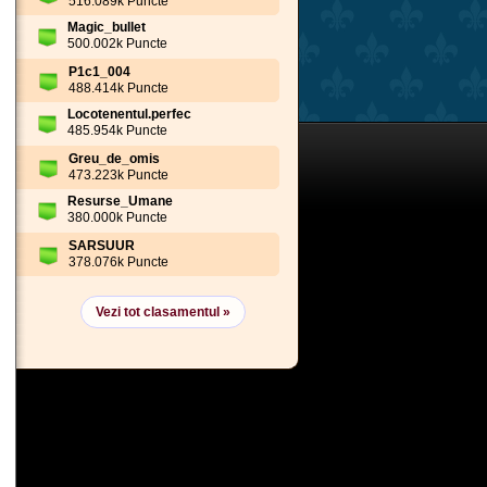
516.089k Puncte
Magic_bullet
500.002k Puncte
P1c1_004
488.414k Puncte
Locotenentul.perfec
485.954k Puncte
Greu_de_omis
473.223k Puncte
Resurse_Umane
380.000k Puncte
SARSUUR
378.076k Puncte
Vezi tot clasamentul »