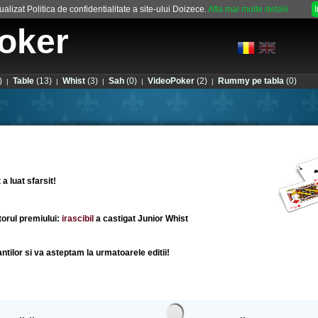
alizat Politica de confidentialitate a site-ului Doizece.
Afla mai multe detalii
oker
)
Table
(13)
Whist
(3)
Sah
(0)
VideoPoker
(2)
Rummy pe tabla
(0)
|
|
|
|
|
a luat sfarsit!
orul premiului:
irascibil
a castigat
Junior Whist
pantilor si va asteptam la urmatoarele editii!