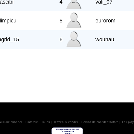
rascibil
4
vali_07
limpicul
5
eurorom
ngrid_15
6
wounau
ouTube channel
|
Pinterest
|
TikTok
|
Termeni si conditii
|
Politica de confidentialitate
|
Fair play