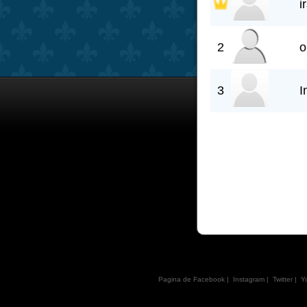
i
2
o
3
I
Pagina de Facebook
|
Instagram
|
Twitter
|
Y