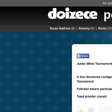
Am actu
p
Texas Hold'em
(0)
Rummy
(0)
Rentz
(25
|
|
Junior Whist Tournament 
A fost desemnat castigat
Tournament
Felicitari tuturor partici
Topul primilor clasati: