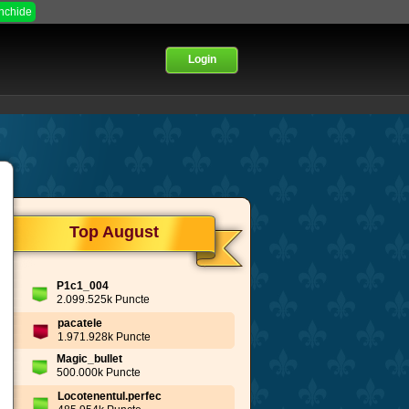
Inchide
Login
Top August
P1c1_004
2.099.525k Puncte
pacatele
1.971.928k Puncte
Magic_bullet
500.000k Puncte
Locotenentul.perfec