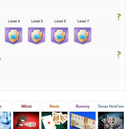
Level 4
Level 5
Level 6
Level 7
e
h
Whist
Rentz
Rummy
Texas Hold'em