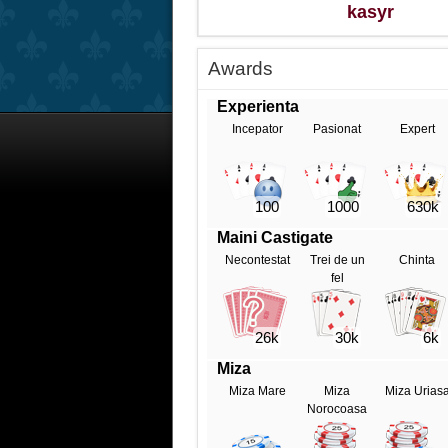
kasyr
Awards
Experienta
Incepator
Pasionat
Expert
100
1000
630k
Maini Castigate
Necontestat
Trei de un
Chinta
fel
26k
30k
6k
Miza
Miza Mare
Miza
Miza Urias
Norocoasa