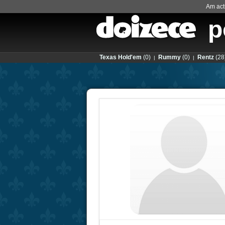
Am actu
p
Texas Hold'em
(0)
Rummy
(0)
Rentz
(28
|
|