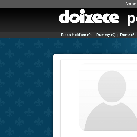
Am actu
p
Texas Hold'em
(0)
Rummy
(0)
Rentz
(5)
|
|