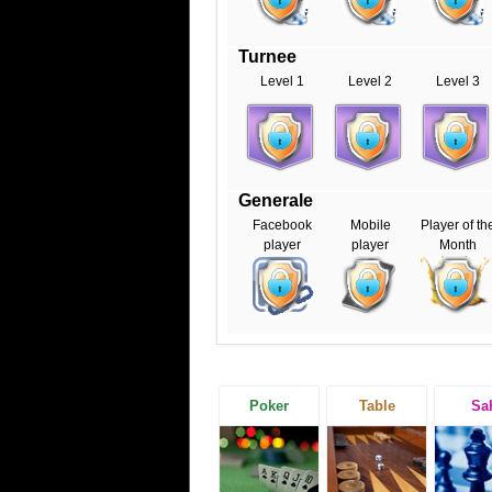
Turnee
Level 1
Level 2
Level 3
Generale
Facebook
Mobile
Player of th
player
player
Month
Poker
Table
Sa